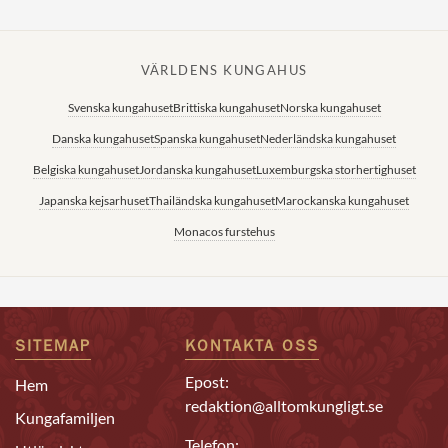
VÄRLDENS KUNGAHUS
Svenska kungahuset
Brittiska kungahuset
Norska kungahuset
Danska kungahuset
Spanska kungahuset
Nederländska kungahuset
Belgiska kungahuset
Jordanska kungahuset
Luxemburgska storhertighuset
Japanska kejsarhuset
Thailändska kungahuset
Marockanska kungahuset
Monacos furstehus
SITEMAP
KONTAKTA OSS
Epost:
Hem
redaktion@alltomkungligt.se
Kungafamiljen
Telefon: