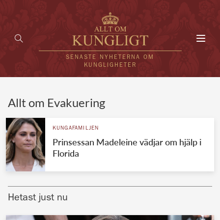
Toggl
navig
SENASTE NYHETERNA OM
KUNGLIGHETER
HEM
Allt om Evakuering
KUNGAFAMILJEN
KUNGAFAMILJEN
Prinsessan Madeleine vädjar om hjälp i
UTLÄNDSKT
Florida
KÄNDISAR
VÄRLDENS KUNGAHUS
Hetast just nu
Svenska kungahuset
REDAKTION
Brittiska kungahuset