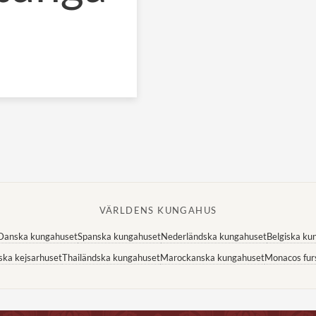
VÄRLDENS KUNGAHUS
Danska kungahuset
Spanska kungahuset
Nederländska kungahuset
Belgiska ku
ska kejsarhuset
Thailändska kungahuset
Marockanska kungahuset
Monacos fur