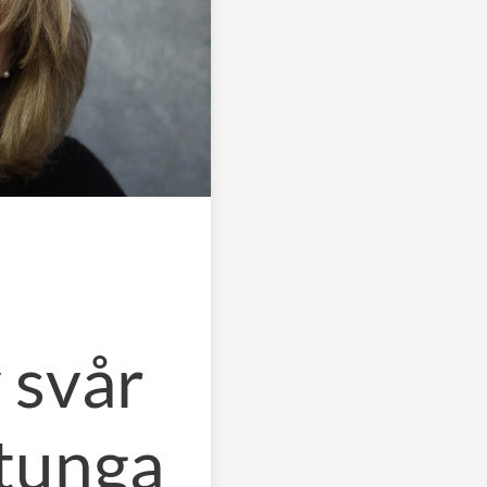
 svår
tunga