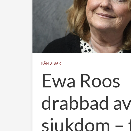
KÄNDISAR
Ewa Roos
drabbad av
sjukdom – 