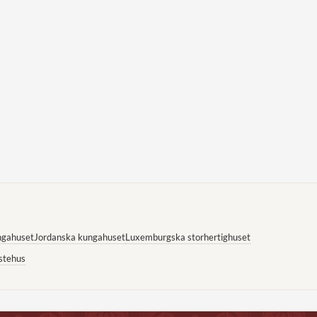
ngahuset
Jordanska kungahuset
Luxemburgska storhertighuset
stehus