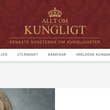
SENASTE NYHETERNA OM KUNGLIGHETER
LJEN
UTLÄNDSKT
KÄNDISAR
VÄRLDENS KUNGA