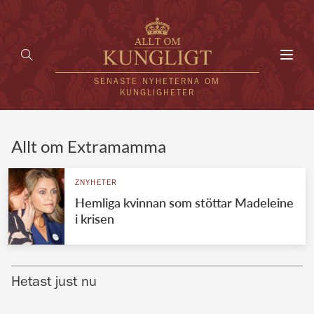
Toggl
navig
SENASTE NYHETERNA OM
KUNGLIGHETER
HEM
Allt om Extramamma
KUNGAFAMILJEN
ZNYHETER
Hemliga kvinnan som stöttar Madeleine
UTLÄNDSKT
i krisen
KÄNDISAR
VÄRLDENS KUNGAHUS
Hetast just nu
Svenska kungahuset
REDAKTION
Brittiska kungahuset