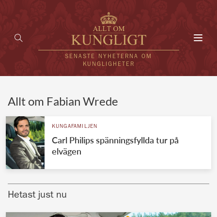
Toggl
navig
SENASTE NYHETERNA OM
KUNGLIGHETER
HEM
Allt om Fabian Wrede
KUNGAFAMILJEN
KUNGAFAMILJEN
Carl Philips spänningsfyllda tur på
UTLÄNDSKT
elvägen
KÄNDISAR
VÄRLDENS KUNGAHUS
Hetast just nu
Svenska kungahuset
REDAKTION
Brittiska kungahuset