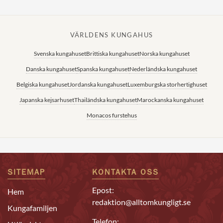
VÄRLDENS KUNGAHUS
Svenska kungahuset
Brittiska kungahuset
Norska kungahuset
Danska kungahuset
Spanska kungahuset
Nederländska kungahuset
Belgiska kungahuset
Jordanska kungahuset
Luxemburgska storhertighuset
Japanska kejsarhuset
Thailändska kungahuset
Marockanska kungahuset
Monacos furstehus
SITEMAP
KONTAKTA OSS
Epost:
Hem
redaktion@alltomkungligt.se
Kungafamiljen
Telefon: