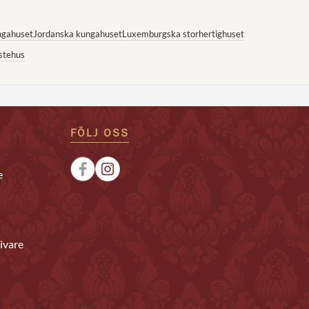
ngahuset
Jordanska kungahuset
Luxemburgska storhertighuset
stehus
FÖLJ OSS
e
ivare