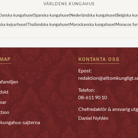
VÄRLDENS KUNGAHUS
Danska kungahuset
Spanska kungahuset
Nederländska kungahuset
Belgiska ku
ska kejsarhuset
Thailändska kungahuset
Marockanska kungahuset
Monacos fur
EMAP
KONTAKTA OSS
Epost:
redaktion@alltomkungligt.s
familjen
Telefon:
dskt
08-611 90 10
sar
Chefredaktör & ansvarig utg
tion
Daniel Nyhlén
 kungahus-sajterna