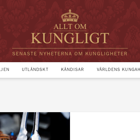
SENASTE NYHETERNA OM KUNGLIGHETER
LJEN
UTLÄNDSKT
KÄNDISAR
VÄRLDENS KUNGA