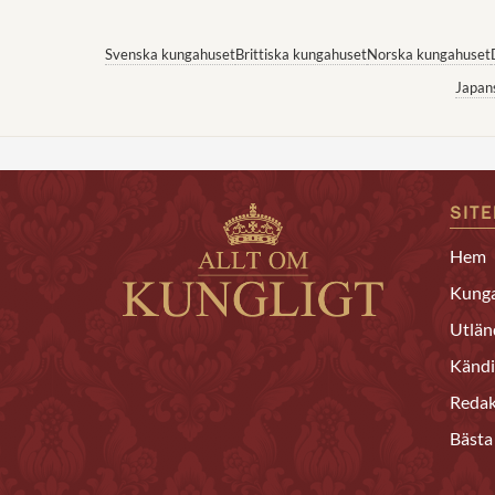
Svenska kungahuset
Brittiska kungahuset
Norska kungahuset
Japan
SIT
Hem
Kunga
Utlän
Kändi
Redak
Bästa