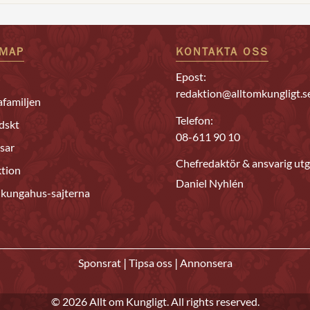
EMAP
KONTAKTA OSS
Epost:
redaktion@alltomkungligt.s
familjen
Telefon:
dskt
08-611 90 10
sar
Chefredaktör & ansvarig utg
tion
Daniel Nyhlén
 kungahus-sajterna
|
|
Sponsrat
Tipsa oss
Annonsera
© 2026 Allt om Kungligt. All rights reserved.