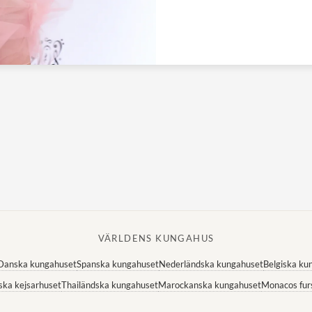
VÄRLDENS KUNGAHUS
Danska kungahuset
Spanska kungahuset
Nederländska kungahuset
Belgiska ku
ska kejsarhuset
Thailändska kungahuset
Marockanska kungahuset
Monacos fur