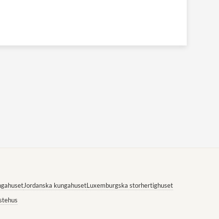
ngahuset
Jordanska kungahuset
Luxemburgska storhertighuset
stehus