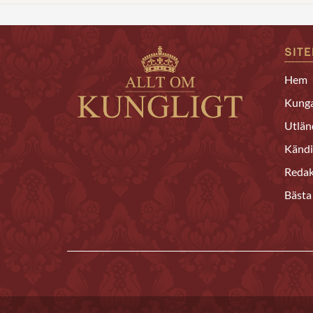
SIT
Hem
Kunga
Utlän
Kändi
Redak
Bästa