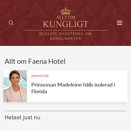
Toggl
navig
SENASTE NYHETERNA OM
KUNGLIGHETER
HEM
Allt om Faena Hotel
KUNGAFAMILJEN
ZNYHETER
Prinsessan Madeleine hålls isolerad i
UTLÄNDSKT
Florida
KÄNDISAR
VÄRLDENS KUNGAHUS
Hetast just nu
Svenska kungahuset
REDAKTION
Brittiska kungahuset