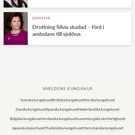
Norska kungahuset
ZNYHETER
Danska kungahuset
Drottning Silvia skadad – förd i
Spanska kungahuset
ambulans till sjukhus
Nederländska kungahuset
Belgiska kungahuset
Jordanska kungahuset
Luxemburgska storhertighuset
Japanska kejsarhuset
VÄRLDENS KUNGAHUS
Thailändska kungahuset
Svenska kungahuset
Brittiska kungahuset
Norska kungahuset
Marockanska kungahuset
Danska kungahuset
Spanska kungahuset
Nederländska kungahuset
Monacos furstehus
Belgiska kungahuset
Jordanska kungahuset
Luxemburgska storhertighuset
Japanska kejsarhuset
Thailändska kungahuset
Marockanska kungahuset