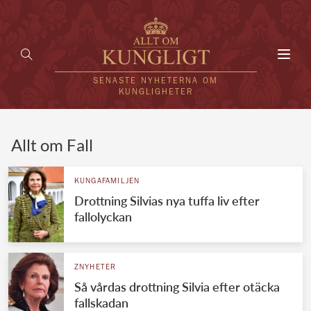
Toggl
navig
SENASTE NYHETERNA OM
KUNGLIGHETER
HEM
Allt om Fall
KUNGAFAMILJEN
KUNGAFAMILJEN
Drottning Silvias nya tuffa liv efter
UTLÄNDSKT
fallolyckan
KÄNDISAR
VÄRLDENS KUNGAHUS
ZNYHETER
Så vårdas drottning Silvia efter otäcka
Svenska kungahuset
REDAKTION
fallskadan
Brittiska kungahuset