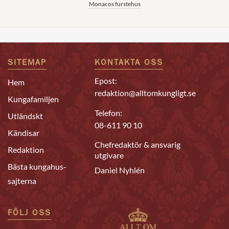
Monacos furstehus
SITEMAP
KONTAKTA OSS
Epost:
Hem
redaktion@alltomkungligt.se
Kungafamiljen
Telefon:
Utländskt
08-611 90 10
Kändisar
Chefredaktör & ansvarig
Redaktion
utgivare
Bästa kungahus-
Daniel Nyhlén
sajterna
FÖLJ OSS