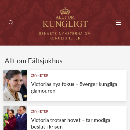
Toggl
navig
SENASTE NYHETERNA OM
KUNGLIGHETER
HEM
Allt om Fältsjukhus
KUNGAFAMILJEN
ZNYHETER
Victorias nya fokus – överger kungliga
UTLÄNDSKT
glamouren
KÄNDISAR
VÄRLDENS KUNGAHUS
ZNYHETER
Victoria trotsar hovet – tar modiga
Svenska kungahuset
REDAKTION
beslut i krisen
Brittiska kungahuset