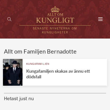
Toggl
navig
SENASTE NYHETERNA OM
KUNGLIGHETER
HEM
Allt om Familjen Bernadotte
KUNGAFAMILJEN
KUNGAFAMILJEN
Kungafamiljen skakas av ännu ett
UTLÄNDSKT
dödsfall
KÄNDISAR
VÄRLDENS KUNGAHUS
Hetast just nu
Svenska kungahuset
REDAKTION
Brittiska kungahuset