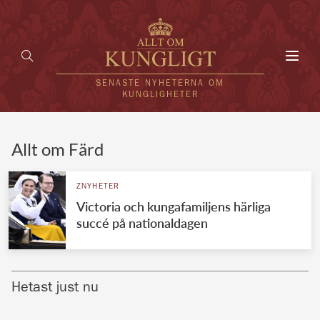
Toggl
navig
SENASTE NYHETERNA OM
KUNGLIGHETER
HEM
Allt om Färd
KUNGAFAMILJEN
ZNYHETER
Victoria och kungafamiljens härliga
UTLÄNDSKT
succé på nationaldagen
KÄNDISAR
VÄRLDENS KUNGAHUS
Hetast just nu
Svenska kungahuset
REDAKTION
Brittiska kungahuset