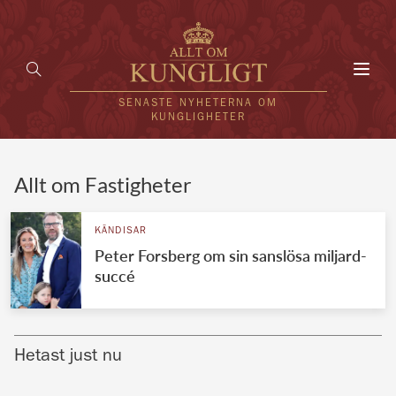
Toggl
navig
SENASTE NYHETERNA OM
KUNGLIGHETER
HEM
Allt om Fastigheter
KUNGAFAMILJEN
KÄNDISAR
Peter Forsberg om sin sanslösa miljard-
UTLÄNDSKT
succé
KÄNDISAR
VÄRLDENS KUNGAHUS
Hetast just nu
Svenska kungahuset
REDAKTION
Brittiska kungahuset