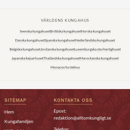
VÄRLDENS KUNGAHUS
Svenska kungahuset
Brittiska kungahuset
Norska kungahuset
Danska kungahuset
Spanska kungahuset
Nederländska kungahuset
Belgiska kungahuset
Jordanska kungahuset
Luxemburgska storhertighuset
Japanska kejsarhuset
Thailändska kungahuset
Marockanska kungahuset
Monacos furstehus
SITEMAP
KONTAKTA OSS
Epost:
Hem
redaktion@alltomkungligt.se
Kungafamiljen
Telefon: