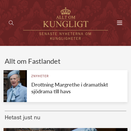
Toggl
navig
SENASTE NYHETERNA OM
KUNGLIGHETER
HEM
Allt om Fastlandet
KUNGAFAMILJEN
ZNYHETER
Drottning Margrethe i dramatiskt
UTLÄNDSKT
sjödrama till havs
KÄNDISAR
VÄRLDENS KUNGAHUS
Hetast just nu
Svenska kungahuset
REDAKTION
Brittiska kungahuset