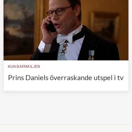
Norska kungahuset
Danska kungahuset
Spanska kungahuset
Nederländska kungahuset
Belgiska kungahuset
Jordanska kungahuset
KUNGAFAMILJEN
Luxemburgska storhertighuset
Prins Daniels överraskande utspel i tv
Japanska kejsarhuset
Thailändska kungahuset
Marockanska kungahuset
Monacos furstehus