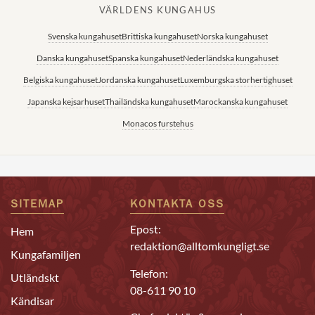
VÄRLDENS KUNGAHUS
Svenska kungahuset
Brittiska kungahuset
Norska kungahuset
Danska kungahuset
Spanska kungahuset
Nederländska kungahuset
Belgiska kungahuset
Jordanska kungahuset
Luxemburgska storhertighuset
Japanska kejsarhuset
Thailändska kungahuset
Marockanska kungahuset
Monacos furstehus
SITEMAP
KONTAKTA OSS
Epost:
Hem
redaktion@alltomkungligt.se
Kungafamiljen
Telefon:
Utländskt
08-611 90 10
Kändisar