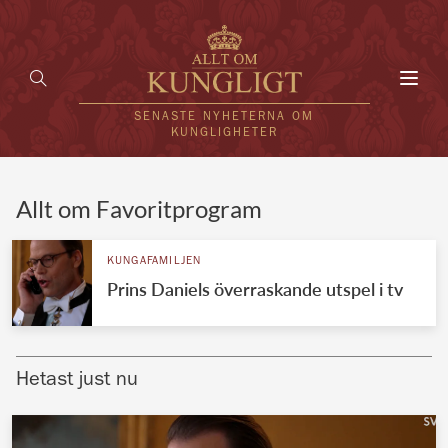
Toggl
navig
SENASTE NYHETERNA OM
KUNGLIGHETER
HEM
Allt om Favoritprogram
KUNGAFAMILJEN
KUNGAFAMILJEN
Prins Daniels överraskande utspel i tv
UTLÄNDSKT
KÄNDISAR
Hetast just nu
VÄRLDENS KUNGAHUS
Svenska kungahuset
REDAKTION
Brittiska kungahuset