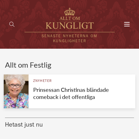
Toggl
navig
SENASTE NYHETERNA OM
KUNGLIGHETER
HEM
Allt om Festlig
KUNGAFAMILJEN
ZNYHETER
Prinsessan Christinas bländade
UTLÄNDSKT
comeback i det offentliga
KÄNDISAR
VÄRLDENS KUNGAHUS
Hetast just nu
Svenska kungahuset
REDAKTION
Brittiska kungahuset