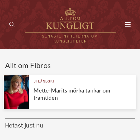
Toggl
navig
SENASTE NYHETERNA OM
KUNGLIGHETER
HEM
Allt om Fibros
KUNGAFAMILJEN
UTLÄNDSKT
Mette-Marits mörka tankar om
UTLÄNDSKT
framtiden
KÄNDISAR
VÄRLDENS KUNGAHUS
Hetast just nu
Svenska kungahuset
REDAKTION
Brittiska kungahuset