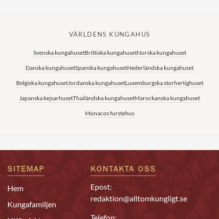
VÄRLDENS KUNGAHUS
Svenska kungahuset
Brittiska kungahuset
Norska kungahuset
Danska kungahuset
Spanska kungahuset
Nederländska kungahuset
Belgiska kungahuset
Jordanska kungahuset
Luxemburgska storhertighuset
Japanska kejsarhuset
Thailändska kungahuset
Marockanska kungahuset
Monacos furstehus
SITEMAP
KONTAKTA OSS
Epost:
Hem
redaktion@alltomkungligt.se
Kungafamiljen
Telefon: