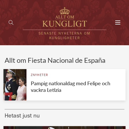
Toggl
navig
SENASTE NYHETERNA OM
KUNGLIGHETER
HEM
Allt om Fiesta Nacional de España
KUNGAFAMILJEN
ZNYHETER
Pampig nationaldag med Felipe och
UTLÄNDSKT
vackra Letizia
KÄNDISAR
VÄRLDENS KUNGAHUS
Hetast just nu
Svenska kungahuset
REDAKTION
Brittiska kungahuset