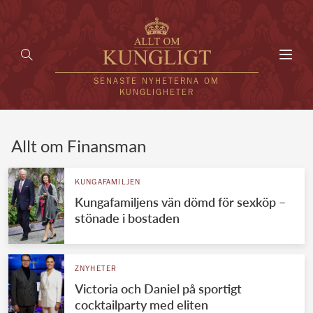
Toggl
navig
SENASTE NYHETERNA OM
KUNGLIGHETER
HEM
Allt om Finansman
KUNGAFAMILJEN
KUNGAFAMILJEN
Kungafamiljens vän dömd för sexköp –
UTLÄNDSKT
stönade i bostaden
KÄNDISAR
VÄRLDENS KUNGAHUS
ZNYHETER
Victoria och Daniel på sportigt
Svenska kungahuset
REDAKTION
cocktailparty med eliten
Brittiska kungahuset