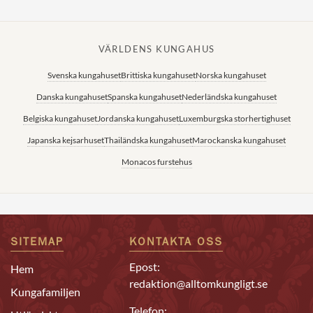
VÄRLDENS KUNGAHUS
Svenska kungahuset
Brittiska kungahuset
Norska kungahuset
Danska kungahuset
Spanska kungahuset
Nederländska kungahuset
Belgiska kungahuset
Jordanska kungahuset
Luxemburgska storhertighuset
Japanska kejsarhuset
Thailändska kungahuset
Marockanska kungahuset
Monacos furstehus
SITEMAP
KONTAKTA OSS
Epost:
Hem
redaktion@alltomkungligt.se
Kungafamiljen
Telefon: