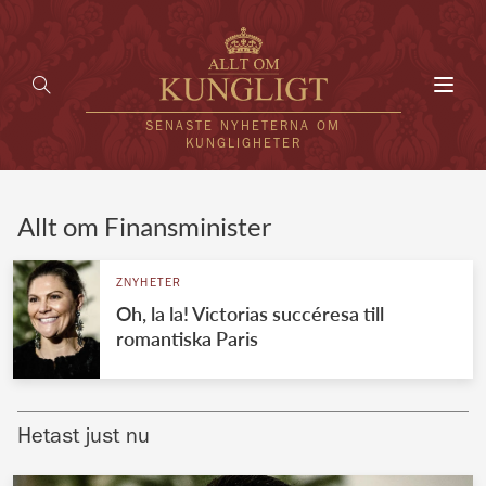
Toggl
navig
SENASTE NYHETERNA OM
KUNGLIGHETER
HEM
Allt om Finansminister
KUNGAFAMILJEN
ZNYHETER
Oh, la la! Victorias succéresa till
UTLÄNDSKT
romantiska Paris
KÄNDISAR
VÄRLDENS KUNGAHUS
Hetast just nu
Svenska kungahuset
REDAKTION
Brittiska kungahuset