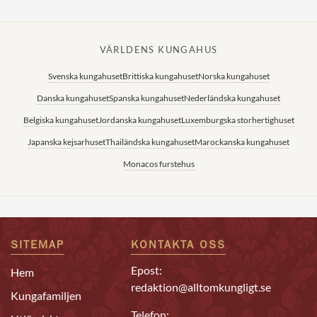
VÄRLDENS KUNGAHUS
Svenska kungahuset
Brittiska kungahuset
Norska kungahuset
Danska kungahuset
Spanska kungahuset
Nederländska kungahuset
Belgiska kungahuset
Jordanska kungahuset
Luxemburgska storhertighuset
Japanska kejsarhuset
Thailändska kungahuset
Marockanska kungahuset
Monacos furstehus
SITEMAP
KONTAKTA OSS
Epost:
Hem
redaktion@alltomkungligt.se
Kungafamiljen
Telefon: