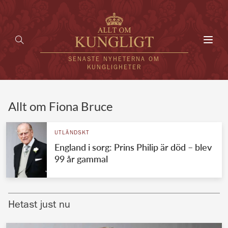
Toggl
navig
SENASTE NYHETERNA OM
KUNGLIGHETER
HEM
Allt om Fiona Bruce
KUNGAFAMILJEN
UTLÄNDSKT
England i sorg: Prins Philip är död – blev
UTLÄNDSKT
99 år gammal
KÄNDISAR
VÄRLDENS KUNGAHUS
Hetast just nu
Svenska kungahuset
REDAKTION
Brittiska kungahuset