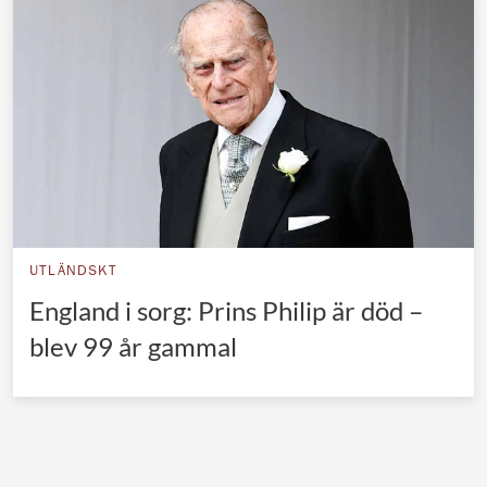
Norska kungahuset
Danska kungahuset
Spanska kungahuset
Nederländska kungahuset
Belgiska kungahuset
Jordanska kungahuset
Luxemburgska storhertighuset
UTLÄNDSKT
Japanska kejsarhuset
England i sorg: Prins Philip är död –
blev 99 år gammal
Thailändska kungahuset
Marockanska kungahuset
Monacos furstehus