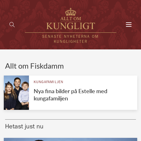
Toggl
navig
SENASTE NYHETERNA OM
KUNGLIGHETER
HEM
Allt om Fiskdamm
KUNGAFAMILJEN
KUNGAFAMILJEN
Nya fina bilder på Estelle med
UTLÄNDSKT
kungafamiljen
KÄNDISAR
VÄRLDENS KUNGAHUS
Hetast just nu
Svenska kungahuset
REDAKTION
Brittiska kungahuset