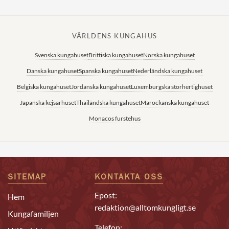
VÄRLDENS KUNGAHUS
Svenska kungahuset
Brittiska kungahuset
Norska kungahuset
Danska kungahuset
Spanska kungahuset
Nederländska kungahuset
Belgiska kungahuset
Jordanska kungahuset
Luxemburgska storhertighuset
Japanska kejsarhuset
Thailändska kungahuset
Marockanska kungahuset
Monacos furstehus
SITEMAP
KONTAKTA OSS
Epost:
Hem
redaktion@alltomkungligt.se
Kungafamiljen
Telefon: