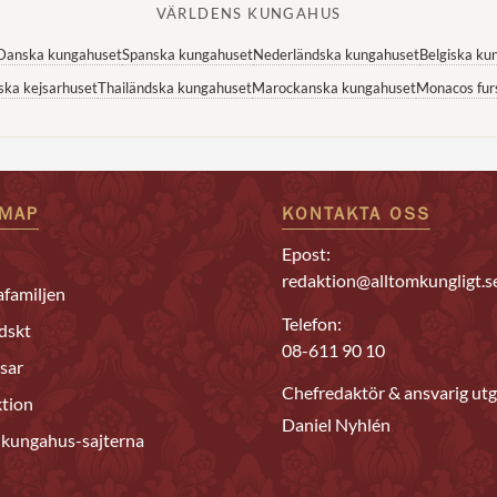
VÄRLDENS KUNGAHUS
Danska kungahuset
Spanska kungahuset
Nederländska kungahuset
Belgiska ku
ska kejsarhuset
Thailändska kungahuset
Marockanska kungahuset
Monacos fur
EMAP
KONTAKTA OSS
Epost:
redaktion@alltomkungligt.s
familjen
Telefon:
dskt
08-611 90 10
sar
Chefredaktör & ansvarig utg
tion
Daniel Nyhlén
 kungahus-sajterna