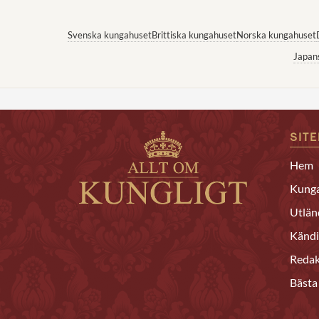
Svenska kungahuset
Brittiska kungahuset
Norska kungahuset
Japan
SIT
Hem
Kunga
Utlän
Kändi
Redak
Bästa