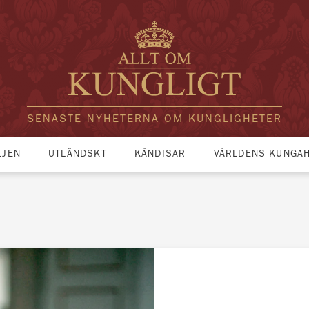
SENASTE NYHETERNA OM KUNGLIGHETER
LJEN
UTLÄNDSKT
KÄNDISAR
VÄRLDENS KUNGA