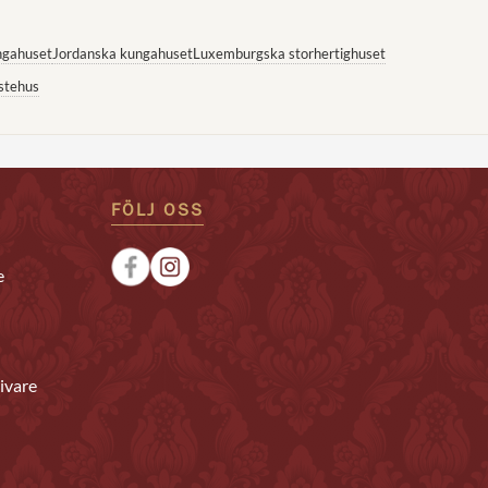
ngahuset
Jordanska kungahuset
Luxemburgska storhertighuset
stehus
FÖLJ OSS
e
ivare