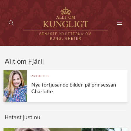
Toggl
navig
SENASTE NYHETERNA OM
KUNGLIGHETER
HEM
Allt om Fjäril
KUNGAFAMILJEN
ZNYHETER
Nya förtjusande bilden på prinsessan
UTLÄNDSKT
Charlotte
KÄNDISAR
VÄRLDENS KUNGAHUS
Hetast just nu
Svenska kungahuset
REDAKTION
Brittiska kungahuset