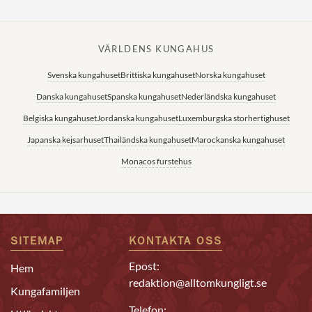
VÄRLDENS KUNGAHUS
Svenska kungahuset
Brittiska kungahuset
Norska kungahuset
Danska kungahuset
Spanska kungahuset
Nederländska kungahuset
Belgiska kungahuset
Jordanska kungahuset
Luxemburgska storhertighuset
Japanska kejsarhuset
Thailändska kungahuset
Marockanska kungahuset
Monacos furstehus
SITEMAP
KONTAKTA OSS
Epost:
Hem
redaktion@alltomkungligt.se
Kungafamiljen
Telefon: