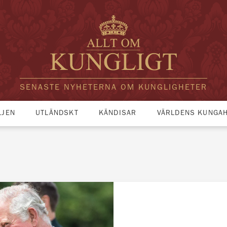
SENASTE NYHETERNA OM KUNGLIGHETER
LJEN
UTLÄNDSKT
KÄNDISAR
VÄRLDENS KUNGA