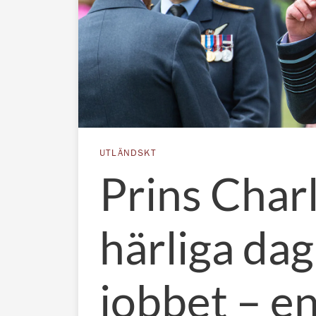
UTLÄNDSKT
Prins Char
härliga dag
jobbet – e