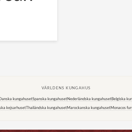
VÄRLDENS KUNGAHUS
Danska kungahuset
Spanska kungahuset
Nederländska kungahuset
Belgiska ku
ska kejsarhuset
Thailändska kungahuset
Marockanska kungahuset
Monacos fur