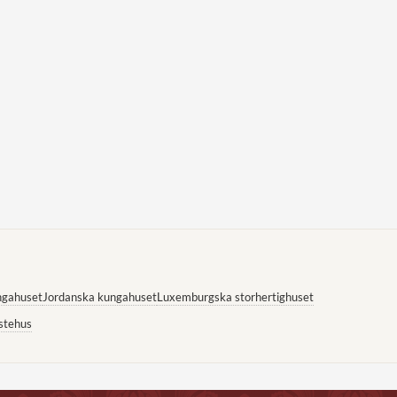
ngahuset
Jordanska kungahuset
Luxemburgska storhertighuset
stehus