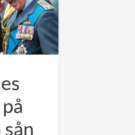
les
 på
n sån