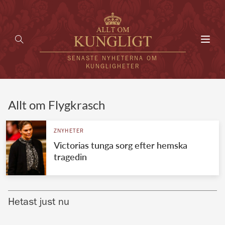
Toggl
navig
SENASTE NYHETERNA OM
KUNGLIGHETER
HEM
Allt om Flygkrasch
KUNGAFAMILJEN
ZNYHETER
Victorias tunga sorg efter hemska
UTLÄNDSKT
tragedin
KÄNDISAR
VÄRLDENS KUNGAHUS
Hetast just nu
Svenska kungahuset
REDAKTION
Brittiska kungahuset