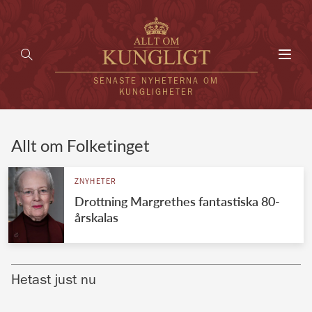
Toggl
navig
SENASTE NYHETERNA OM
KUNGLIGHETER
HEM
Allt om Folketinget
KUNGAFAMILJEN
ZNYHETER
Drottning Margrethes fantastiska 80-
UTLÄNDSKT
årskalas
KÄNDISAR
VÄRLDENS KUNGAHUS
Hetast just nu
Svenska kungahuset
REDAKTION
Brittiska kungahuset