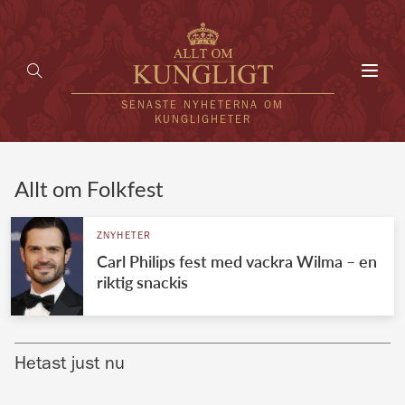
Toggl
navig
SENASTE NYHETERNA OM
KUNGLIGHETER
HEM
Allt om Folkfest
KUNGAFAMILJEN
ZNYHETER
Carl Philips fest med vackra Wilma – en
UTLÄNDSKT
riktig snackis
KÄNDISAR
VÄRLDENS KUNGAHUS
Hetast just nu
Svenska kungahuset
REDAKTION
Brittiska kungahuset