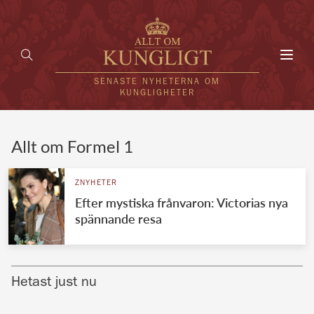
Toggl
navig
SENASTE NYHETERNA OM
KUNGLIGHETER
HEM
Allt om Formel 1
KUNGAFAMILJEN
ZNYHETER
Efter mystiska frånvaron: Victorias nya
UTLÄNDSKT
spännande resa
KÄNDISAR
VÄRLDENS KUNGAHUS
Hetast just nu
Svenska kungahuset
REDAKTION
Brittiska kungahuset