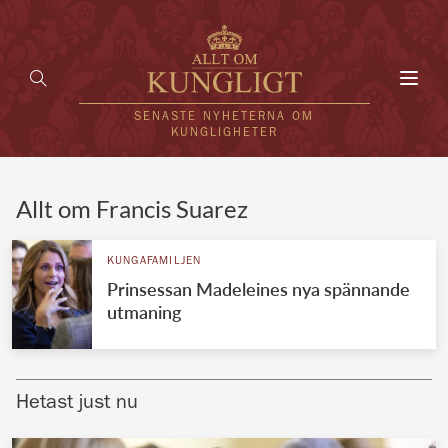
Toggl
navig
SENASTE NYHETERNA OM
KUNGLIGHETER
HEM
Allt om Francis Suarez
KUNGAFAMILJEN
KUNGAFAMILJEN
Prinsessan Madeleines nya spännande
UTLÄNDSKT
utmaning
KÄNDISAR
VÄRLDENS KUNGAHUS
Hetast just nu
Svenska kungahuset
REDAKTION
Brittiska kungahuset