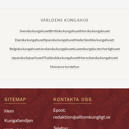
VÄRLDENS KUNGAHUS
Svenska kungahuset
Brittiska kungahuset
Norska kungahuset
Danska kungahuset
Spanska kungahuset
Nederländska kungahuset
Belgiska kungahuset
Jordanska kungahuset
Luxemburgska storhertighuset
Japanska kejsarhuset
Thailändska kungahuset
Marockanska kungahuset
Monacos furstehus
SITEMAP
KONTAKTA OSS
Epost:
Hem
redaktion@alltomkungligt.se
Kungafamiljen
Telefon: