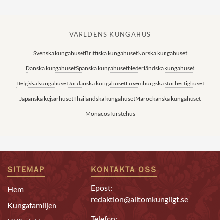
VÄRLDENS KUNGAHUS
Svenska kungahuset
Brittiska kungahuset
Norska kungahuset
Danska kungahuset
Spanska kungahuset
Nederländska kungahuset
Belgiska kungahuset
Jordanska kungahuset
Luxemburgska storhertighuset
Japanska kejsarhuset
Thailändska kungahuset
Marockanska kungahuset
Monacos furstehus
SITEMAP
KONTAKTA OSS
Epost:
Hem
redaktion@alltomkungligt.se
Kungafamiljen
Telefon: