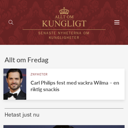
Toggl
navig
SENASTE NYHETERNA OM
KUNGLIGHETER
HEM
Allt om Fredag
KUNGAFAMILJEN
ZNYHETER
Carl Philips fest med vackra Wilma – en
UTLÄNDSKT
riktig snackis
KÄNDISAR
VÄRLDENS KUNGAHUS
Hetast just nu
Svenska kungahuset
REDAKTION
Brittiska kungahuset