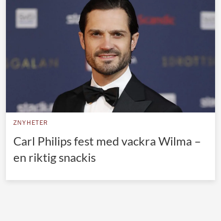
Norska kungahuset
Danska kungahuset
Spanska kungahuset
Nederländska kungahuset
Belgiska kungahuset
Jordanska kungahuset
Luxemburgska storhertighuset
ZNYHETER
Japanska kejsarhuset
Carl Philips fest med vackra Wilma –
en riktig snackis
Thailändska kungahuset
Marockanska kungahuset
Monacos furstehus