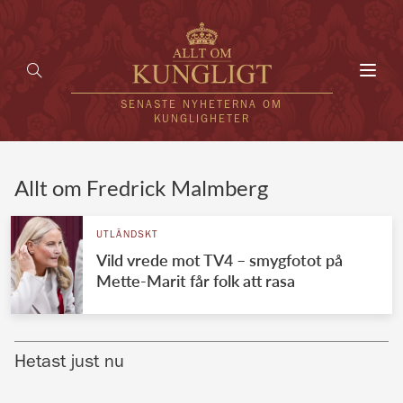
Toggl
navig
SENASTE NYHETERNA OM
KUNGLIGHETER
HEM
Allt om Fredrick Malmberg
KUNGAFAMILJEN
UTLÄNDSKT
Vild vrede mot TV4 – smygfotot på
UTLÄNDSKT
Mette-Marit får folk att rasa
KÄNDISAR
VÄRLDENS KUNGAHUS
Hetast just nu
Svenska kungahuset
REDAKTION
Brittiska kungahuset