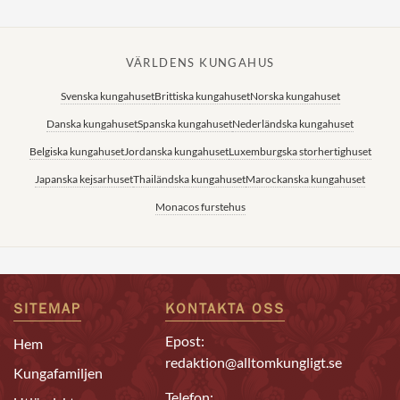
VÄRLDENS KUNGAHUS
Svenska kungahuset
Brittiska kungahuset
Norska kungahuset
Danska kungahuset
Spanska kungahuset
Nederländska kungahuset
Belgiska kungahuset
Jordanska kungahuset
Luxemburgska storhertighuset
Japanska kejsarhuset
Thailändska kungahuset
Marockanska kungahuset
Monacos furstehus
SITEMAP
KONTAKTA OSS
Epost:
Hem
redaktion@alltomkungligt.se
Kungafamiljen
Telefon: