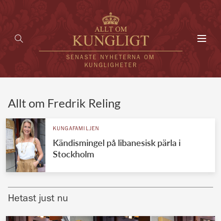
Toggl
navig
SENASTE NYHETERNA OM
KUNGLIGHETER
HEM
Allt om Fredrik Reling
KUNGAFAMILJEN
KUNGAFAMILJEN
Kändismingel på libanesisk pärla i
UTLÄNDSKT
Stockholm
KÄNDISAR
VÄRLDENS KUNGAHUS
Hetast just nu
Svenska kungahuset
REDAKTION
Brittiska kungahuset