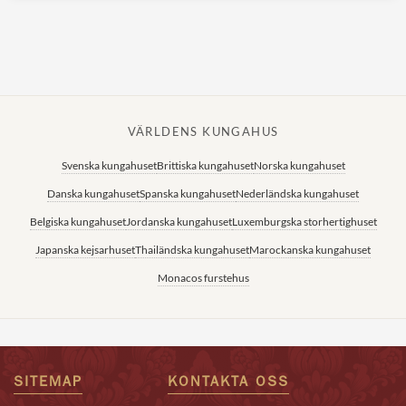
VÄRLDENS KUNGAHUS
Svenska kungahuset
Brittiska kungahuset
Norska kungahuset
Danska kungahuset
Spanska kungahuset
Nederländska kungahuset
Belgiska kungahuset
Jordanska kungahuset
Luxemburgska storhertighuset
Japanska kejsarhuset
Thailändska kungahuset
Marockanska kungahuset
Monacos furstehus
SITEMAP
KONTAKTA OSS