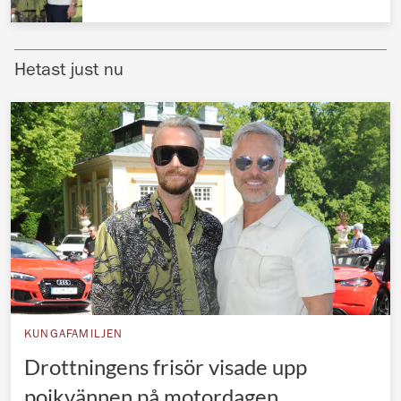
Norska kungahuset
Danska kungahuset
Hetast just nu
Spanska kungahuset
Nederländska kungahuset
Belgiska kungahuset
Jordanska kungahuset
Luxemburgska storhertighuset
Japanska kejsarhuset
Thailändska kungahuset
Marockanska kungahuset
KUNGAFAMILJEN
Monacos furstehus
Drottningens frisör visade upp
pojkvännen på motordagen