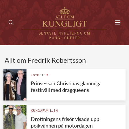
Toggl
navig
SENASTE NYHETERNA OM
KUNGLIGHETER
HEM
Allt om Fredrik Robertsson
KUNGAFAMILJEN
ZNYHETER
Prinsessan Christinas glammiga
UTLÄNDSKT
festkväll med dragqueens
KÄNDISAR
VÄRLDENS KUNGAHUS
KUNGAFAMILJEN
Drottningens frisör visade upp
Svenska kungahuset
REDAKTION
pojkvännen på motordagen
Brittiska kungahuset