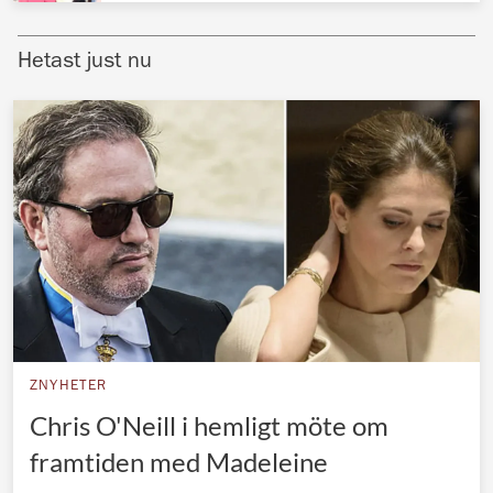
Norska kungahuset
Hetast just nu
Danska kungahuset
Spanska kungahuset
Nederländska kungahuset
Belgiska kungahuset
Jordanska kungahuset
Luxemburgska storhertighuset
Japanska kejsarhuset
Thailändska kungahuset
Marockanska kungahuset
ZNYHETER
Chris O'Neill i hemligt möte om
Monacos furstehus
framtiden med Madeleine