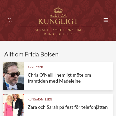
Toggl
navig
SENASTE NYHETERNA OM
KUNGLIGHETER
HEM
Allt om Frida Boisen
KUNGAFAMILJEN
ZNYHETER
Chris O'Neill i hemligt möte om
UTLÄNDSKT
framtiden med Madeleine
KÄNDISAR
VÄRLDENS KUNGAHUS
KUNGAFAMILJEN
Zara och Sarah på fest för telefonjätten
Svenska kungahuset
REDAKTION
Brittiska kungahuset