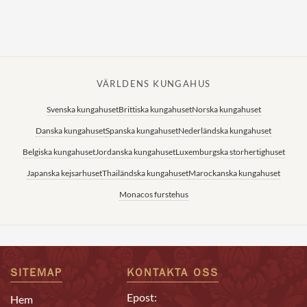
VÄRLDENS KUNGAHUS
Svenska kungahuset
Brittiska kungahuset
Norska kungahuset
Danska kungahuset
Spanska kungahuset
Nederländska kungahuset
Belgiska kungahuset
Jordanska kungahuset
Luxemburgska storhertighuset
Japanska kejsarhuset
Thailändska kungahuset
Marockanska kungahuset
Monacos furstehus
SITEMAP
KONTAKTA OSS
Epost:
Hem