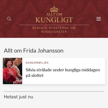
Toggl
navig
SENASTE NYHETERNA OM
KUNGLIGHETER
HEM
Allt om Frida Johansson
KUNGAFAMILJEN
KUNGAFAMILJEN
Silvia strålade under kungliga middagen
UTLÄNDSKT
på slottet
KÄNDISAR
VÄRLDENS KUNGAHUS
Hetast just nu
Svenska kungahuset
REDAKTION
Brittiska kungahuset