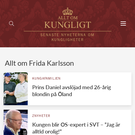
Toggl
navig
SENASTE NYHETERNA OM
KUNGLIGHETER
HEM
Allt om Frida Karlsson
KUNGAFAMILJEN
KUNGAFAMILJEN
Prins Daniel avslöjad med 26-årig
UTLÄNDSKT
blondin på Öland
KÄNDISAR
VÄRLDENS KUNGAHUS
ZNYHETER
Kungen blir OS-expert i SVT – ”Jag är
Svenska kungahuset
REDAKTION
alltid orolig!”
Brittiska kungahuset