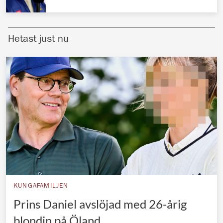
Norska kungahuset
Danska kungahuset
Hetast just nu
Spanska kungahuset
Nederländska kungahuset
Belgiska kungahuset
Jordanska kungahuset
Luxemburgska storhertighuset
Japanska kejsarhuset
Thailändska kungahuset
Marockanska kungahuset
KUNGAFAMILJEN
Monacos furstehus
Prins Daniel avslöjad med 26-årig
blondin på Öland