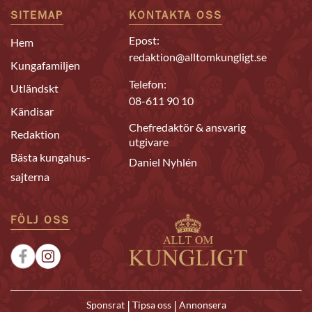
SITEMAP
KONTAKTA OSS
Epost:
Hem
redaktion@alltomkungligt.se
Kungafamiljen
Telefon:
Utländskt
08-611 90 10
Kändisar
Chefredaktör & ansvarig
Redaktion
utgivare
Bästa kungahus-
Daniel Nyhlén
sajterna
FÖLJ OSS
|
|
Sponsrat
Tipsa oss
Annonsera