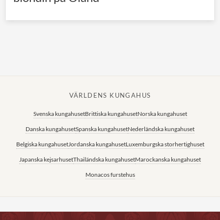
VÄRLDENS KUNGAHUS
Svenska kungahuset
Brittiska kungahuset
Norska kungahuset
Danska kungahuset
Spanska kungahuset
Nederländska kungahuset
Belgiska kungahuset
Jordanska kungahuset
Luxemburgska storhertighuset
Japanska kejsarhuset
Thailändska kungahuset
Marockanska kungahuset
Monacos furstehus