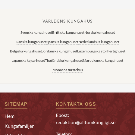
VÄRLDENS KUNGAHUS
Svenska kungahuset
Brittiska kungahuset
Norska kungahuset
Danska kungahuset
Spanska kungahuset
Nederländska kungahuset
Belgiska kungahuset
Jordanska kungahuset
Luxemburgska storhertighuset
Japanska kejsarhuset
Thailändska kungahuset
Marockanska kungahuset
Monacos furstehus
SITEMAP
KONTAKTA OSS
Epost:
Hem
redaktion@alltomkungligt.se
Kungafamiljen
Telefon: