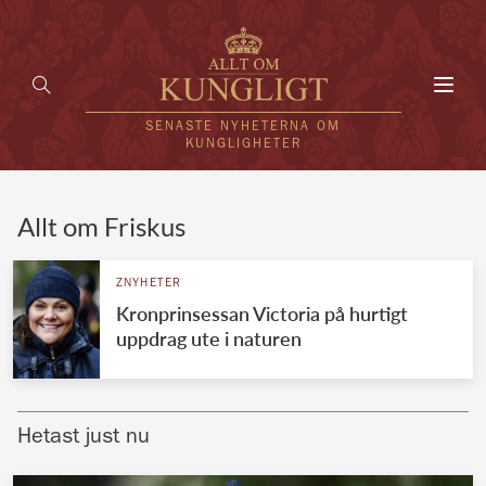
Toggl
navig
SENASTE NYHETERNA OM
KUNGLIGHETER
HEM
Allt om Friskus
KUNGAFAMILJEN
ZNYHETER
Kronprinsessan Victoria på hurtigt
UTLÄNDSKT
uppdrag ute i naturen
KÄNDISAR
VÄRLDENS KUNGAHUS
Hetast just nu
Svenska kungahuset
REDAKTION
Brittiska kungahuset