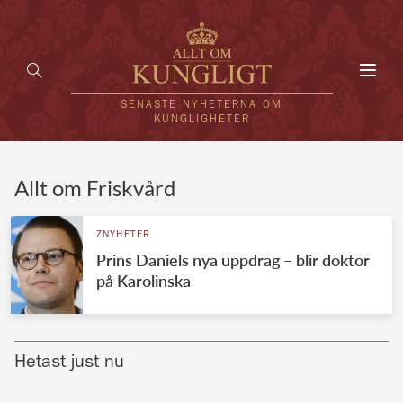
Toggl
navig
SENASTE NYHETERNA OM
KUNGLIGHETER
HEM
Allt om Friskvård
KUNGAFAMILJEN
ZNYHETER
Prins Daniels nya uppdrag – blir doktor
UTLÄNDSKT
på Karolinska
KÄNDISAR
VÄRLDENS KUNGAHUS
Hetast just nu
Svenska kungahuset
REDAKTION
Brittiska kungahuset