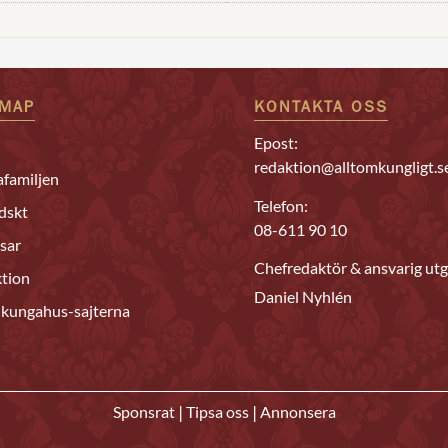
EMAP
KONTAKTA OSS
Epost:
redaktion@alltomkungligt.s
familjen
Telefon:
dskt
08-611 90 10
sar
Chefredaktör & ansvarig utg
tion
Daniel Nyhlén
 kungahus-sajterna
|
|
Sponsrat
Tipsa oss
Annonsera