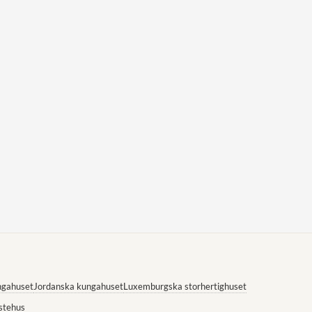
ngahuset
Jordanska kungahuset
Luxemburgska storhertighuset
stehus