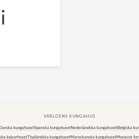
i
VÄRLDENS KUNGAHUS
Danska kungahuset
Spanska kungahuset
Nederländska kungahuset
Belgiska ku
ska kejsarhuset
Thailändska kungahuset
Marockanska kungahuset
Monacos fur