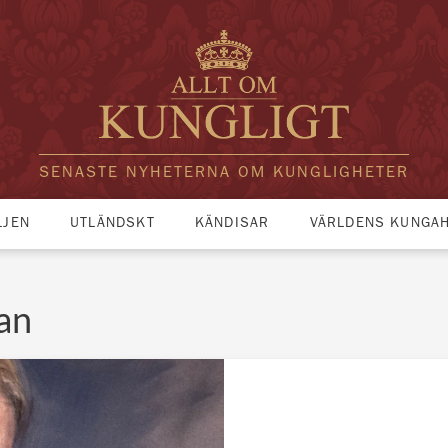
SENASTE NYHETERNA OM KUNGLIGHETER
LJEN
UTLÄNDSKT
KÄNDISAR
VÄRLDENS KUNGA
an