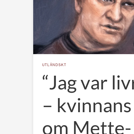
UTLÄNDSKT
“Jag var li
– kvinnans
om Mette-