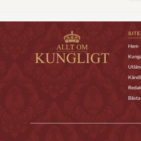
SIT
Hem
Kunga
Utlän
Kändi
Redak
Bästa