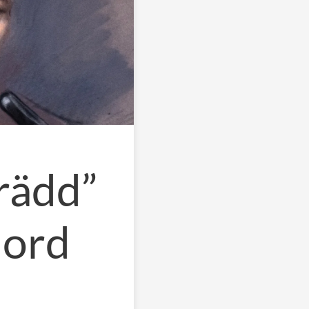
vrädd”
 ord