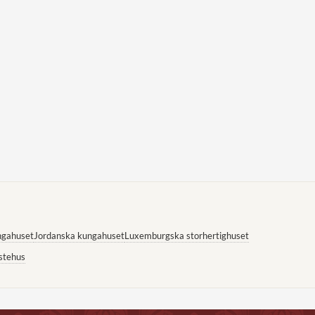
ngahuset
Jordanska kungahuset
Luxemburgska storhertighuset
stehus