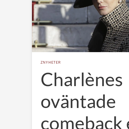
ZNYHETER
Charlènes
oväntade
comeback 