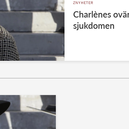
ZNYHETER
Charlènes ovä
sjukdomen