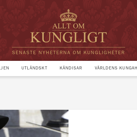
SENASTE NYHETERNA OM KUNGLIGHETER
LJEN
UTLÄNDSKT
KÄNDISAR
VÄRLDENS KUNGA