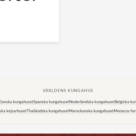
VÄRLDENS KUNGAHUS
Danska kungahuset
Spanska kungahuset
Nederländska kungahuset
Belgiska ku
ska kejsarhuset
Thailändska kungahuset
Marockanska kungahuset
Monacos fur