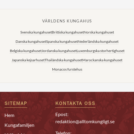
VÄRLDENS KUNGAHUS
Svenska kungahuset
Brittiska kungahuset
Norska kungahuset
Danska kungahuset
Spanska kungahuset
Nederländska kungahuset
Belgiska kungahuset
Jordanska kungahuset
Luxemburgska storhertighuset
Japanska kejsarhuset
Thailändska kungahuset
Marockanska kungahuset
Monacos furstehus
SITEMAP
KONTAKTA OSS
Epost:
Hem
redaktion@alltomkungligt.se
Kungafamiljen
Telefon: