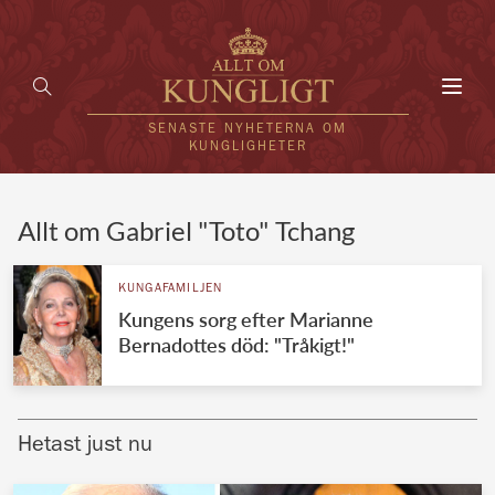
Toggl
navig
SENASTE NYHETERNA OM
KUNGLIGHETER
HEM
Allt om Gabriel "Toto" Tchang
KUNGAFAMILJEN
KUNGAFAMILJEN
Kungens sorg efter Marianne
UTLÄNDSKT
Bernadottes död: "Tråkigt!"
KÄNDISAR
VÄRLDENS KUNGAHUS
Hetast just nu
Svenska kungahuset
REDAKTION
Brittiska kungahuset