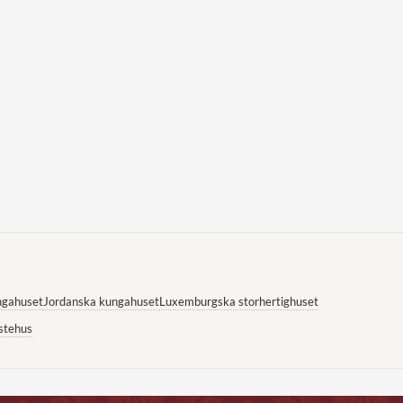
ngahuset
Jordanska kungahuset
Luxemburgska storhertighuset
stehus