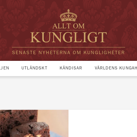
SENASTE NYHETERNA OM KUNGLIGHETER
LJEN
UTLÄNDSKT
KÄNDISAR
VÄRLDENS KUNGA