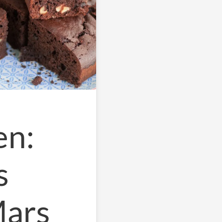
en:
s
ars