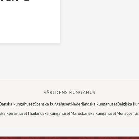
VÄRLDENS KUNGAHUS
Danska kungahuset
Spanska kungahuset
Nederländska kungahuset
Belgiska ku
ska kejsarhuset
Thailändska kungahuset
Marockanska kungahuset
Monacos fur