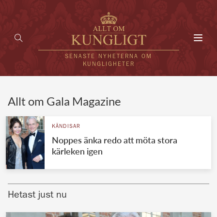
Toggl
navig
SENASTE NYHETERNA OM
KUNGLIGHETER
HEM
Allt om Gala Magazine
KUNGAFAMILJEN
KÄNDISAR
Noppes änka redo att möta stora
UTLÄNDSKT
kärleken igen
KÄNDISAR
VÄRLDENS KUNGAHUS
Hetast just nu
Svenska kungahuset
REDAKTION
Brittiska kungahuset