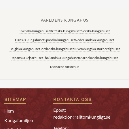
VÄRLDENS KUNGAHUS
Svenska kungahuset
Brittiska kungahuset
Norska kungahuset
Danska kungahuset
Spanska kungahuset
Nederländska kungahuset
Belgiska kungahuset
Jordanska kungahuset
Luxemburgska storhertighuset
Japanska kejsarhuset
Thailändska kungahuset
Marockanska kungahuset
Monacos furstehus
SITEMAP
KONTAKTA OSS
Epost:
Hem
redaktion@alltomkungligt.se
Kungafamiljen
Telefon: