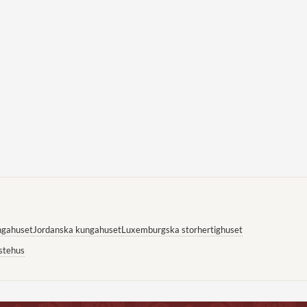
ngahuset
Jordanska kungahuset
Luxemburgska storhertighuset
stehus