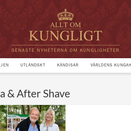
SENASTE NYHETERNA OM KUNGLIGHETER
LJEN
UTLÄNDSKT
KÄNDISAR
VÄRLDENS KUNGA
a & After Shave