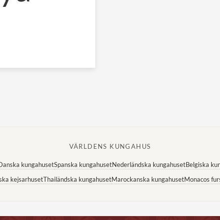
VÄRLDENS KUNGAHUS
Danska kungahuset
Spanska kungahuset
Nederländska kungahuset
Belgiska ku
ska kejsarhuset
Thailändska kungahuset
Marockanska kungahuset
Monacos fur