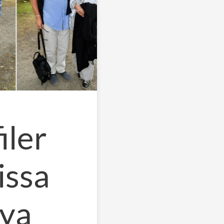
iler
issa
nya