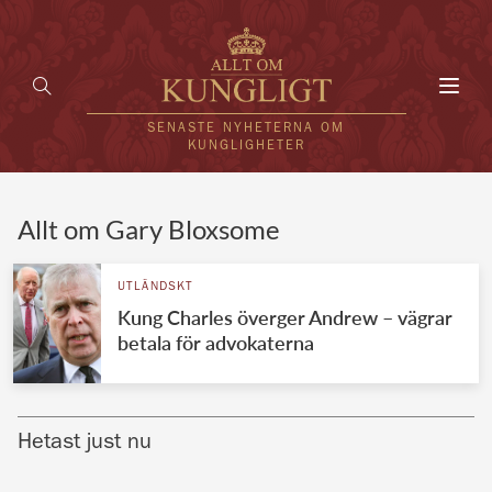
Toggl
navig
SENASTE NYHETERNA OM
KUNGLIGHETER
HEM
Allt om Gary Bloxsome
KUNGAFAMILJEN
UTLÄNDSKT
Kung Charles överger Andrew – vägrar
UTLÄNDSKT
betala för advokaterna
KÄNDISAR
VÄRLDENS KUNGAHUS
Hetast just nu
Svenska kungahuset
REDAKTION
Brittiska kungahuset