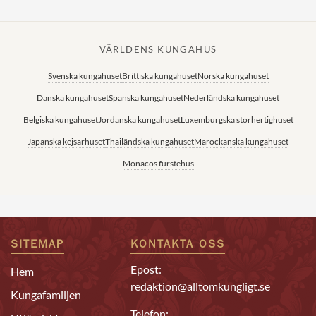
VÄRLDENS KUNGAHUS
Svenska kungahuset
Brittiska kungahuset
Norska kungahuset
Danska kungahuset
Spanska kungahuset
Nederländska kungahuset
Belgiska kungahuset
Jordanska kungahuset
Luxemburgska storhertighuset
Japanska kejsarhuset
Thailändska kungahuset
Marockanska kungahuset
Monacos furstehus
SITEMAP
KONTAKTA OSS
Epost:
Hem
redaktion@alltomkungligt.se
Kungafamiljen
Telefon: