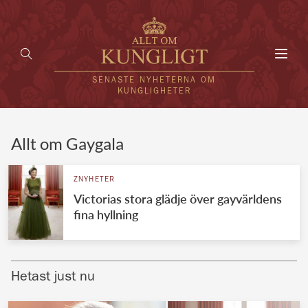
Toggl
navig
SENASTE NYHETERNA OM
KUNGLIGHETER
HEM
Allt om Gaygala
KUNGAFAMILJEN
ZNYHETER
Victorias stora glädje över gayvärldens
UTLÄNDSKT
fina hyllning
KÄNDISAR
VÄRLDENS KUNGAHUS
Hetast just nu
Svenska kungahuset
REDAKTION
Brittiska kungahuset