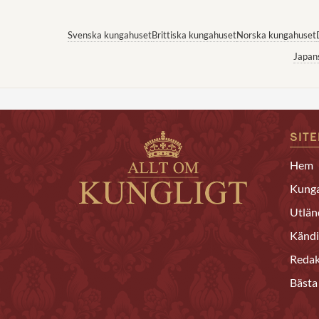
Svenska kungahuset
Brittiska kungahuset
Norska kungahuset
Japan
SIT
Hem
Kunga
Utlän
Kändi
Redak
Bästa