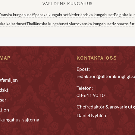
VÄRLDENS KUNGAHUS
Danska kungahuset
Spanska kungahuset
Nederländska kungahuset
Belgiska ku
ska kejsarhuset
Thailändska kungahuset
Marockanska kungahuset
Monacos fur
EMAP
KONTAKTA OSS
Epost:
redaktion@alltomkungligt.s
familjen
Telefon:
dskt
08-611 90 10
sar
Chefredaktör & ansvarig utg
tion
Daniel Nyhlén
 kungahus-sajterna