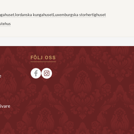
ngahuset
Jordanska kungahuset
Luxemburgska storhertighuset
stehus
FÖLJ OSS
e
ivare