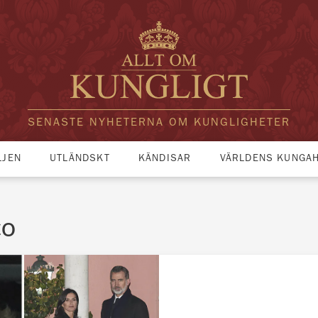
SENASTE NYHETERNA OM KUNGLIGHETER
LJEN
UTLÄNDSKT
KÄNDISAR
VÄRLDENS KUNGA
co