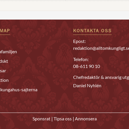
EMAP
KONTAKTA OSS
Epost:
redaktion@alltomkungligt.s
familjen
Telefon:
dskt
08-611 90 10
sar
Chefredaktör & ansvarig utg
tion
Daniel Nyhlén
 kungahus-sajterna
|
|
Sponsrat
Tipsa oss
Annonsera