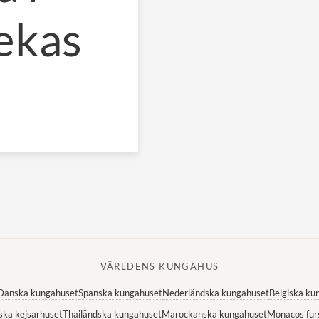
ekas
VÄRLDENS KUNGAHUS
Danska kungahuset
Spanska kungahuset
Nederländska kungahuset
Belgiska ku
ska kejsarhuset
Thailändska kungahuset
Marockanska kungahuset
Monacos fur