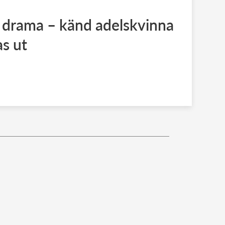
at drama – känd adelskvinna
as ut