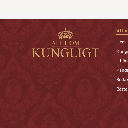
SIT
Hem
Kunga
Utlän
Kändi
Redak
Bästa