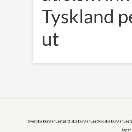
Tyskland p
ut
Svenska kungahuset
Brittiska kungahuset
Norska kungahuset
Japan