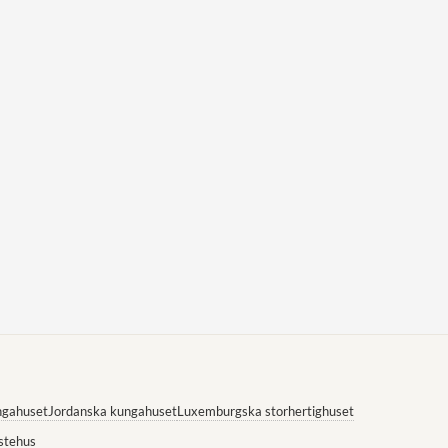
ngahuset
Jordanska kungahuset
Luxemburgska storhertighuset
stehus