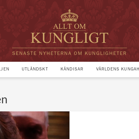
SENASTE NYHETERNA OM KUNGLIGHETER
LJEN
UTLÄNDSKT
KÄNDISAR
VÄRLDENS KUNGA
en