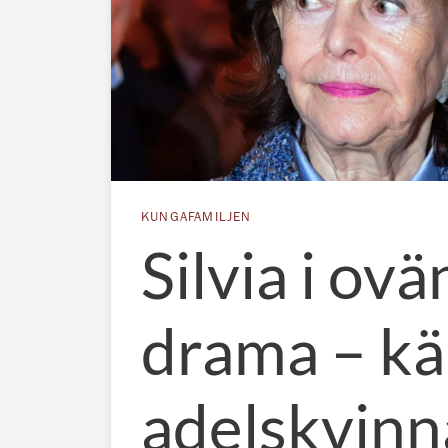
KUNGAFAMILJEN
Silvia i ovä
drama – k
adelskvinna