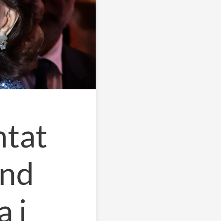
ntat
änd
 i