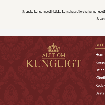
Svenska kungahuset
Brittiska kungahuset
Norska kungahuset
Japan
SIT
Hem
Kunga
Utlän
Kändi
Redak
Bästa