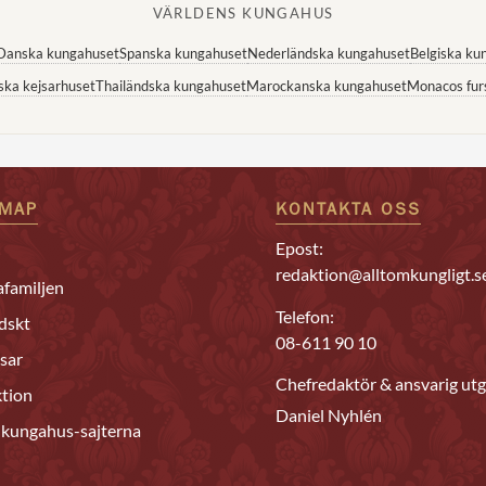
VÄRLDENS KUNGAHUS
Danska kungahuset
Spanska kungahuset
Nederländska kungahuset
Belgiska ku
ska kejsarhuset
Thailändska kungahuset
Marockanska kungahuset
Monacos fur
EMAP
KONTAKTA OSS
Epost:
redaktion@alltomkungligt.s
familjen
Telefon:
dskt
08-611 90 10
sar
Chefredaktör & ansvarig utg
tion
Daniel Nyhlén
 kungahus-sajterna