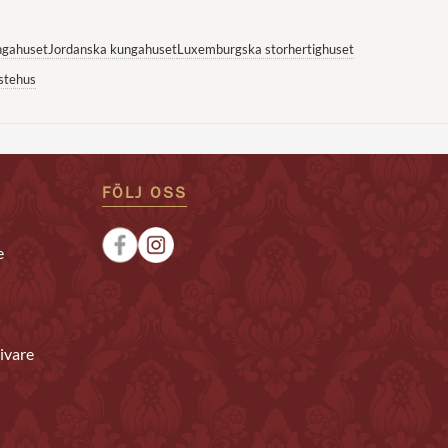
ngahuset
Jordanska kungahuset
Luxemburgska storhertighuset
stehus
FÖLJ OSS
e
ivare