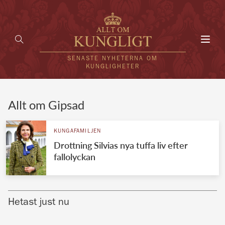
Toggl
navig
SENASTE NYHETERNA OM
KUNGLIGHETER
HEM
Allt om Gipsad
KUNGAFAMILJEN
KUNGAFAMILJEN
Drottning Silvias nya tuffa liv efter
UTLÄNDSKT
fallolyckan
KÄNDISAR
VÄRLDENS KUNGAHUS
Hetast just nu
Svenska kungahuset
REDAKTION
Brittiska kungahuset